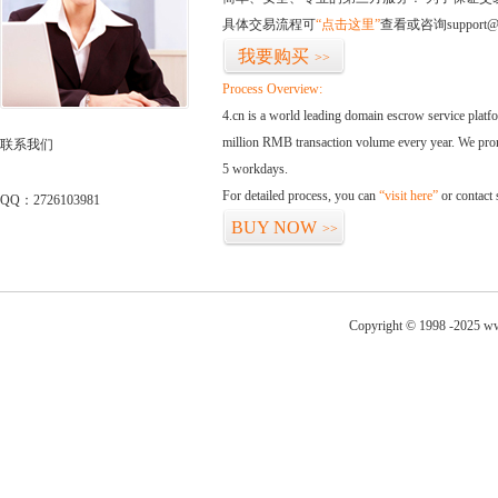
具体交易流程可
“点击这里”
查看或咨询support@
我要购买
>>
Process Overview:
4.cn is a world leading domain escrow service plat
million RMB transaction volume every year. We promi
联系我们
5 workdays.
For detailed process, you can
“visit here”
or contact
QQ：2726103981
BUY NOW
>>
Copyright © 1998 -2025 ww