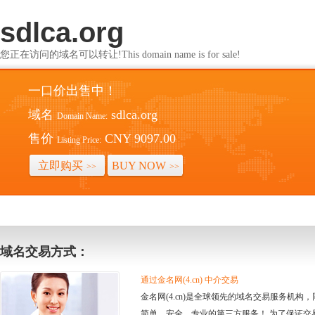
sdlca.org
您正在访问的域名可以转让!This domain name is for sale!
一口价出售中！
域名
sdlca.org
Domain Name:
售价
CNY 9097.00
Listing Price:
立即购买
BUY NOW
>>
>>
域名交易方式：
通过金名网(4.cn) 中介交易
金名网(4.cn)是全球领先的域名交易服务机
简单、安全、专业的第三方服务！ 为了保证交